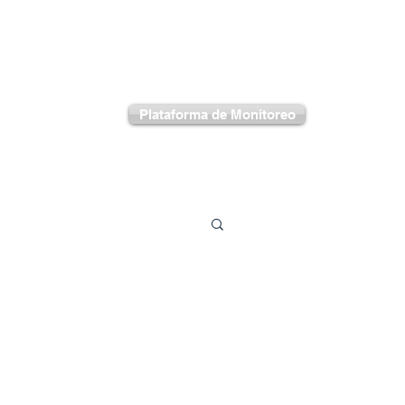
ventas@vigilanciaprivadausg.com
Plataforma de Monitoreo
ones
Contacto