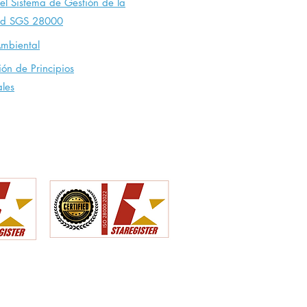
el Sistema de G
estión
de la
ad SGS 28000
Ambiental
ión de Principios
les