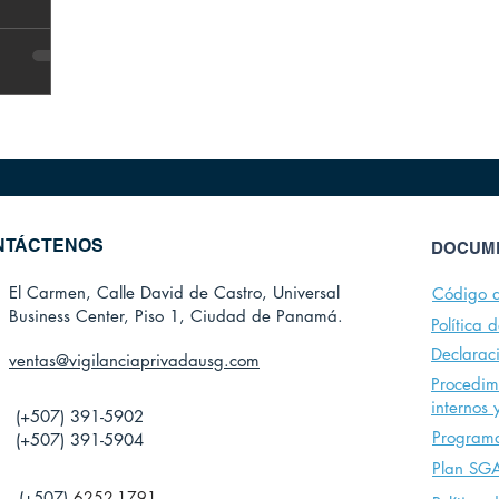
NTÁCTENOS
DOCUME
El Carmen, Calle David de Castro, Universal
Código d
Business Center, Piso 1, Ciudad de Panamá.
Política 
Declarac
ventas@vigilanciaprivadausg.com
Procedim
internos 
(+507) 391-5902
Program
(+507) 391-5904
Plan SG
(+507)
6252-1791